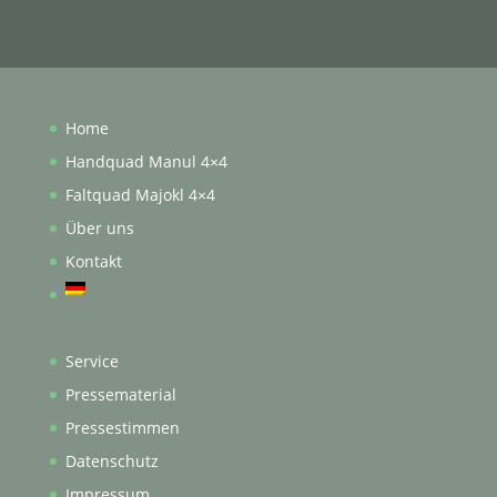
Home
Handquad Manul 4×4
Faltquad Majokl 4×4
Über uns
Kontakt
Service
Pressematerial
Pressestimmen
Datenschutz
Impressum